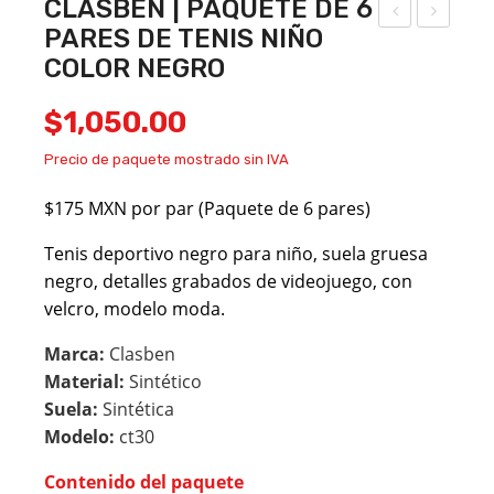
CLASBEN | PAQUETE DE 6
PARES DE TENIS NIÑO
ICH
ON
COLOR NEGRO
EL
TIA
DO
C |
$
1,050.00
MIT
PA
Precio de paquete mostrado sin IVA
|
QU
PA
ETE
$175 MXN por par (Paquete de 6 pares)
QU
DE
Tenis deportivo negro para niño, suela gruesa
ETE
6
negro, detalles grabados de videojuego, con
DE
PA
velcro, modelo moda.
6
RES
PA
DE
Marca:
Clasben
Material:
Sintético
RES
TE
Suela:
Sintética
DE
NIS
Modelo:
ct30
ESC
NIÑ
OL
O
Contenido del paquete