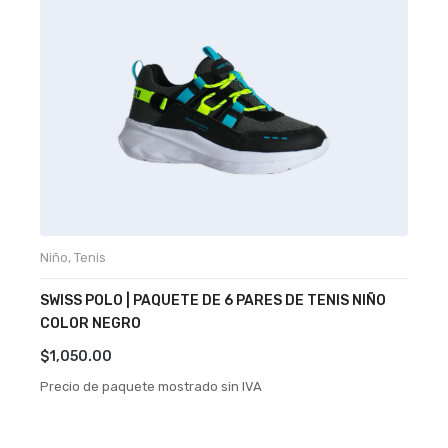
Niño
,
Tenis
E
SWISS POLO | PAQUETE DE 6 PARES DE TENIS NIÑO
G
COLOR NEGRO
C
$
1,050.00
$
Precio de paquete mostrado sin IVA
P