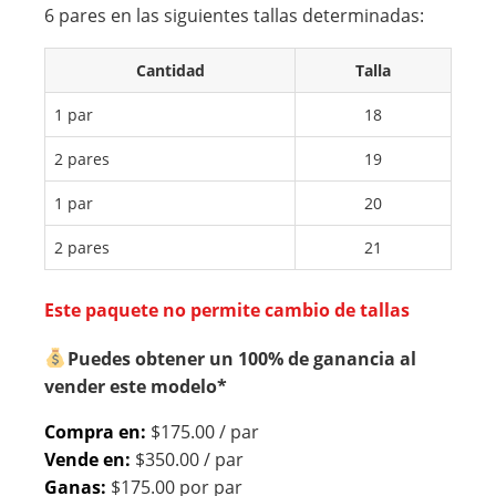
AR
CO
6 pares en las siguientes tallas determinadas:
NIÑ
LO
Cantidad
Talla
O
R
CO
BL
1 par
18
LO
AN
2 pares
19
R
CO
NE
1 par
20
GR
2 pares
21
O
Este paquete no permite cambio de tallas
Puedes obtener un 100% de ganancia al
vender este modelo*
Compra en:
$175.00 / par
Vende en:
$350.00 / par
Ganas:
$175.00 por par