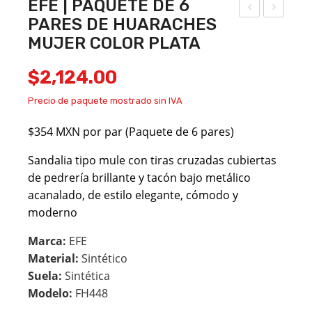
EFE | PAQUETE DE 6
PARES DE HUARACHES
FE |
U
MUJER COLOR PLATA
PA
PE
QU
TIT
$
2,124.00
ETE
JEA
Precio de paquete mostrado sin IVA
DE
N |
6
PA
$354 MXN por par (Paquete de 6 pares)
PA
QU
Sandalia tipo mule con tiras cruzadas cubiertas
RES
ETE
de pedrería brillante y tacón bajo metálico
DE
DE
acanalado, de estilo elegante, cómodo y
HU
6
moderno
AR
PA
Marca:
EFE
AC
RES
Material:
Sintético
HE
DE
Suela:
Sintética
S
HU
Modelo:
FH448
MU
AR