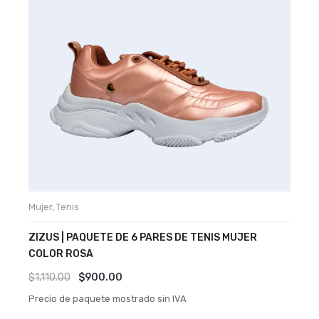
Mujer
,
Tenis
B
ZIZUS | PAQUETE DE 6 PARES DE TENIS MUJER
E
COLOR ROSA
N
Original
Current
$
1,110.00
$
900.00
$
price
price
Precio de paquete mostrado sin IVA
P