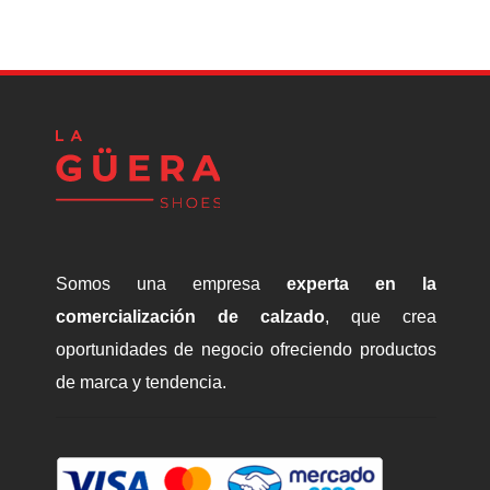
was:
is:
$1,110.00.
$900.00.
Somos una empresa
experta en la
comercialización de calzado
, que crea
oportunidades de negocio ofreciendo productos
de marca y tendencia.