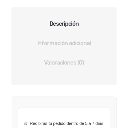
PARES
DE
HUARACHES
Descripción
MUJER
COLOR
PLATA
Información adicional
cantidad
Valoraciones (0)
Recibirás tu pedido dentro de 5 a 7 días