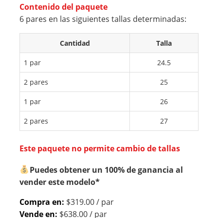
CO
CO
Contenido del paquete
6 pares en las siguientes tallas determinadas:
LO
LO
R
R
Cantidad
Talla
NE
AZ
GR
UL
1 par
24.5
O
2 pares
25
1 par
26
2 pares
27
Este paquete no permite cambio de tallas
Puedes obtener un 100% de ganancia al
vender este modelo*
Compra en:
$319.00 / par
Vende en:
$638.00 / par