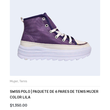
Mujer
,
Tenis
H
SWISS POLO | PAQUETE DE 6 PARES DE TENIS MUJER
P
COLOR LILA
M
$
1,350.00
$