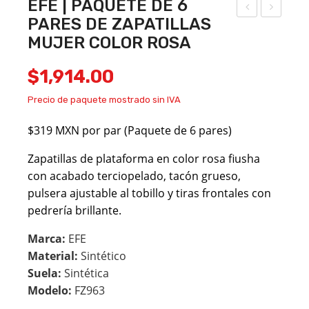
EFE | PAQUETE DE 6
PARES DE ZAPATILLAS
LAS
FE |
MUJER COLOR ROSA
BE
PA
N |
QU
$
1,914.00
PA
ETE
Precio de paquete mostrado sin IVA
QU
DE
ETE
6
$319 MXN por par (Paquete de 6 pares)
DE
PA
Zapatillas de plataforma en color rosa fiusha
6
RES
con acabado terciopelado, tacón grueso,
PA
DE
pulsera ajustable al tobillo y tiras frontales con
RES
ZA
pedrería brillante.
DE
PAT
Marca:
EFE
TE
ILL
Material:
Sintético
NIS
AS
Suela:
Sintética
MU
MU
Modelo:
FZ963
JER
JER