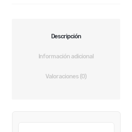
DE
6
PARES
DE
ZAPATILLAS
Descripción
MUJER
COLOR
ROSA
Información adicional
cantidad
Valoraciones (0)