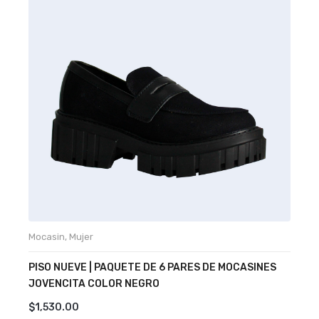
Mocasin
,
Mujer
B
PISO NUEVE | PAQUETE DE 6 PARES DE MOCASINES
P
JOVENCITA COLOR NEGRO
M
$
1,530.00
$