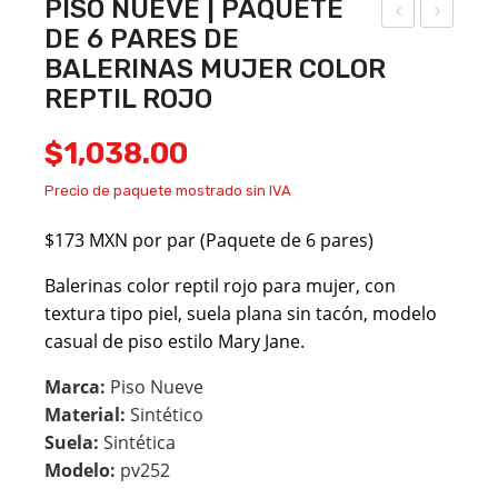
PISO NUEVE | PAQUETE
DE 6 PARES DE
ISO
ISO
BALERINAS MUJER COLOR
NU
NU
REPTIL ROJO
EVE
EVE
|
|
$
1,038.00
PA
PA
Precio de paquete mostrado sin IVA
QU
QU
ETE
ETE
$173 MXN por par (Paquete de 6 pares)
DE
DE
Balerinas color reptil rojo para mujer, con
6
6
textura tipo piel, suela plana sin tacón, modelo
PA
PA
casual de piso estilo Mary Jane.
RES
RES
Marca:
Piso Nueve
DE
DE
Material:
Sintético
BA
BA
Suela:
Sintética
LER
LER
Modelo:
pv252
INA
INA