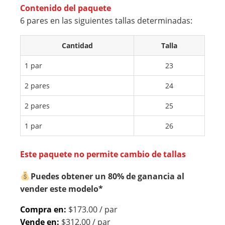
S
S
Contenido del paquete
MU
MU
6 pares en las siguientes tallas determinadas:
JER
JER
Cantidad
Talla
CO
CO
LO
LO
1 par
23
R
R
2 pares
24
BL
RE
AN
PTI
2 pares
25
CO
L
1 par
26
JAS
NE
PE
GR
Este paquete no permite cambio de tallas
AD
O Y
O
PL
Puedes obtener un 80% de ganancia al
vender este modelo*
ATA
Compra en:
$173.00 / par
Vende en:
$312.00 / par