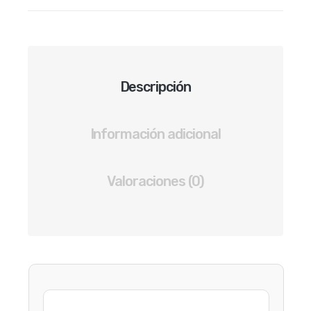
PAQUETE
DE
6
PARES
DE
Descripción
BALERINAS
MUJER
COLOR
Información adicional
REPTIL
ROJO
Valoraciones (0)
cantidad