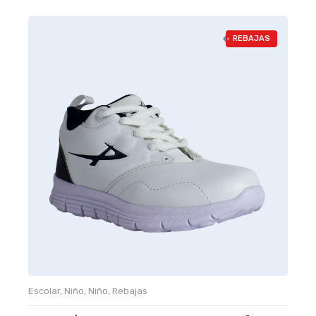
REBAJAS
Escolar
,
Niño
,
Niño
,
Rebajas
M