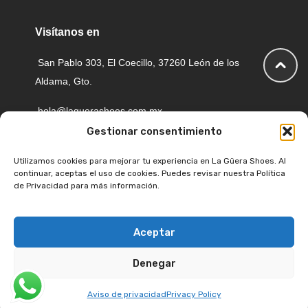
Visítanos en
San Pablo 303, El Coecillo, 37260 León de los
Aldama, Gto.
hola@laguerashoes.com.mx
Gestionar consentimiento
477 116 6884
Utilizamos cookies para mejorar tu experiencia en La Güera Shoes. Al
continuar, aceptas el uso de cookies. Puedes revisar nuestra Política
de Privacidad para más información.
Aceptar
Copyright © 2026Todos los derechos reservados
Denegar
Conoce nuestro aviso de privacidad
Aviso de privacidad
Privacy Policy