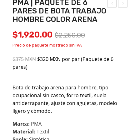
PMA | PAQUETE DE 6
PARES DE BOTA TRABAJO
KLA
AM
HOMBRE COLOR ARENA
SS |
BIN
PA
O|
Original
Current
$
1,920.00
$
2,250.00
QU
PA
price
price
Precio de paquete mostrado sin IVA
ETE
QU
was:
is:
DE
ETE
$375 MXN
$320 MXN por par (Paquete de 6
$2,250.00.
$1,920.00.
6
DE
pares)
PA
6
RES
PA
Bota de trabajo arena para hombre, tipo
DE
RES
ocupacional sin casco, forro textil, suela
BO
DE
antiderrapante, ajuste con agujetas, modelo
TA
ZA
ligero y cómodo.
TR
PAT
Marca:
PMA
AB
O
Material:
Textil
AJ
ESC
Suela:
Sintética