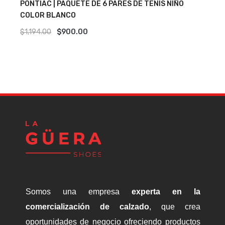
PONTIAC | PAQUETE DE 6 PARES DE TENIS NIÑO
J
COLOR BLANCO
C
Original
Current
$
1,194.00
$
900.00
$
price
price
was:
is:
$1,194.00.
$900.00.
Somos una empresa
experta en la
comercialización de calzado
, que crea
oportunidades de negocio ofreciendo productos