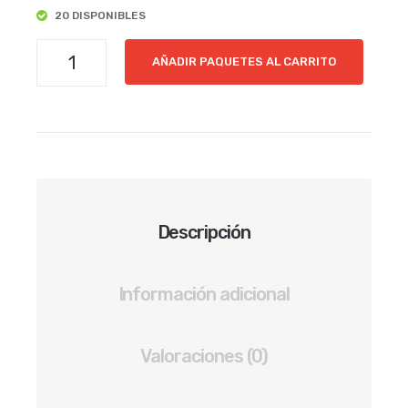
20 DISPONIBLES
PMA
AÑADIR PAQUETES AL CARRITO
|
PAQUETE
DE
6
PARES
DE
BOTA
Descripción
TRABAJO
HOMBRE
COLOR
Información adicional
ARENA
cantidad
Valoraciones (0)