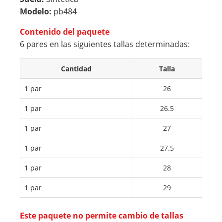
O
OL
Modelo:
pb484
MU
AR
Contenido del paquete
JER
NIÑ
6 pares en las siguientes tallas determinadas:
CO
A
LO
CH
Cantidad
Talla
R
AR
1 par
26
NE
OL
GR
CO
1 par
26.5
O
LO
1 par
27
R
NE
1 par
27.5
GR
1 par
28
O
1 par
29
Este paquete no permite cambio de tallas