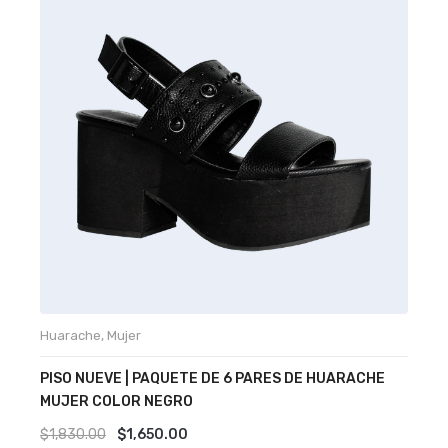
Huarache
,
Mujer
M
PISO NUEVE | PAQUETE DE 6 PARES DE HUARACHE
P
MUJER COLOR NEGRO
J
Original
Current
$
1,830.00
$
1,650.00
$