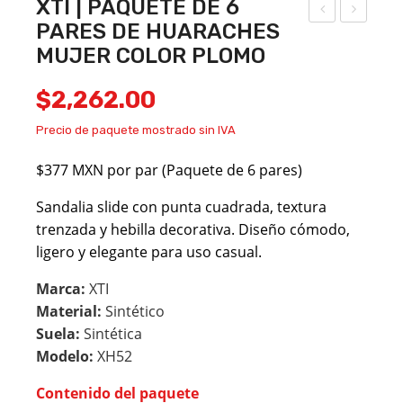
XTI | PAQUETE DE 6
PARES DE HUARACHES
TI |
FE |
MUJER COLOR PLOMO
PA
PA
QU
QU
$
2,262.00
ETE
ETE
Precio de paquete mostrado sin IVA
DE
DE
6
6
$377 MXN por par (Paquete de 6 pares)
PA
PA
Sandalia slide con punta cuadrada, textura
RES
RES
trenzada y hebilla decorativa. Diseño cómodo,
DE
DE
ligero y elegante para uso casual.
HU
HU
AR
AR
Marca:
XTI
Material:
Sintético
AC
AC
Suela:
Sintética
HE
HE
Modelo:
XH52
S
S
MU
MU
Contenido del paquete