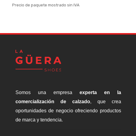
price
price
Precio de paquete mostrado sin IVA
P
was:
is:
$1,830.00.
$1,650.00.
Somos una empresa
experta en la
comercialización de calzado
, que crea
oportunidades de negocio ofreciendo productos
de marca y tendencia.