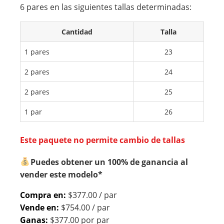
JER
JER
6 pares en las siguientes tallas determinadas:
CO
CO
Cantidad
Talla
LO
LO
R
R
1 pares
23
NE
OR
2 pares
24
GR
O
O
RO
2 pares
25
SA
1 par
26
Este paquete no permite cambio de tallas
Puedes obtener un 100% de ganancia al
vender este modelo*
Compra en:
$377.00 / par
Vende en:
$754.00 / par
Ganas:
$377.00 por par