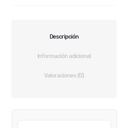
6
PARES
DE
HUARACHES
MUJER
Descripción
COLOR
PLOMO
cantidad
Información adicional
Valoraciones (0)