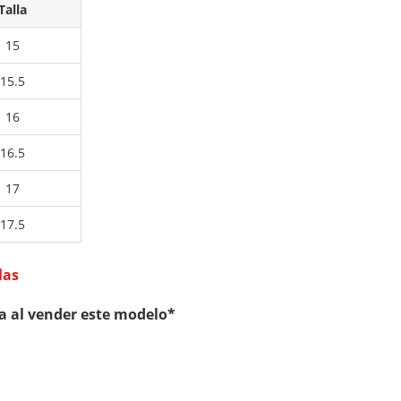
Talla
LO
AR
R
NIÑ
15
BL
A
15.5
AN
PIE
CO
L
16
CO
16.5
LO
R
17
NE
17.5
GR
O
las
a al vender este modelo*