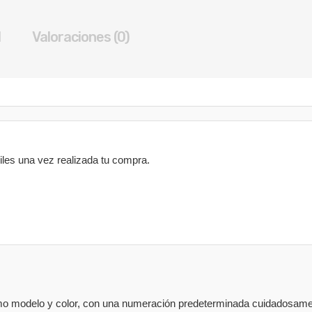
DE
ESCOLAR
l
Valoraciones (0)
NIÑO
COLOR
NEGRO
cantidad
biles una vez realizada tu compra.
o modelo y color, con una numeración predeterminada cuidadosame