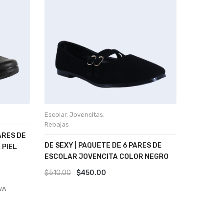
Escolar
,
Jovencitas
,
Escolar
,
Rebajas
ARES DE
JEANS| 
DE SEXY | PAQUETE DE 6 PARES DE
 PIEL
ESCOLA
ESCOLAR JOVENCITA COLOR NEGRO
$
990.00
Original
Current
$
510.00
$
450.00
price
price
VA
was:
is:
$510.00.
$450.00.