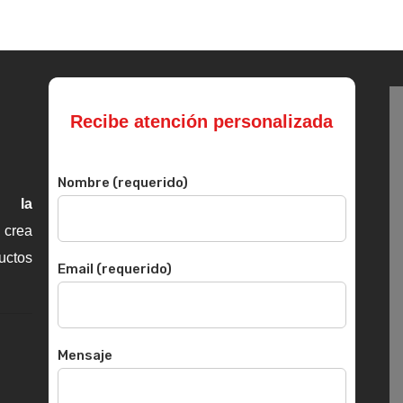
Recibe atención personalizada
Nombre (requerido)
n la
crea
uctos
Email (requerido)
Mensaje