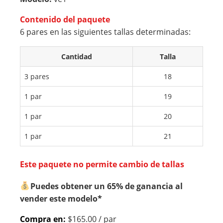
AR
O
Contenido del paquete
NIÑ
ESC
6 pares en las siguientes tallas determinadas:
A
OL
CO
AR
Cantidad
Talla
LO
JO
R
VE
3 pares
18
NE
NCI
1 par
19
GR
TA
1 par
20
O
PIE
L
1 par
21
CO
LO
Este paquete no permite cambio de tallas
R
Puedes obtener un 65% de ganancia al
NE
vender este modelo*
GR
O
Compra en:
$165.00 / par