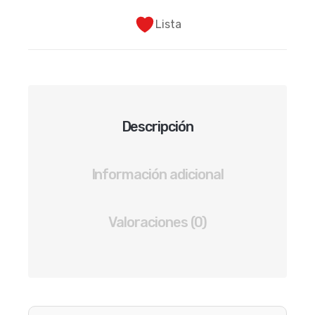
PAQUETE
DE
Lista
6
PARES
DE
ZAPATO
ESCOLAR
Descripción
NIÑA
COLOR
NEGRO
Información adicional
cantidad
Valoraciones (0)