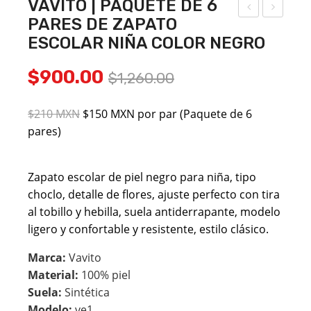
VAVITO | PAQUETE DE 6
PARES DE ZAPATO
AVI
ETI
ESCOLAR NIÑA COLOR NEGRO
TO |
T
PA
SH
Original
Current
$
900.00
$
1,260.00
QU
OES
price
price
ETE
|
$210 MXN
$150 MXN por par (Paquete de 6
was:
is:
DE
PA
pares)
$1,260.00.
$900.00.
6
QU
PA
ETE
Zapato escolar de piel negro para niña, tipo
RES
DE
choclo, detalle de flores, ajuste perfecto con tira
DE
6
al tobillo y hebilla, suela antiderrapante, modelo
ZA
PA
ligero y confortable y resistente, estilo clásico.
PAT
RES
Marca:
Vavito
O
DE
Material:
100% piel
ESC
ZA
Suela:
Sintética
OL
PAT
Modelo:
ve1