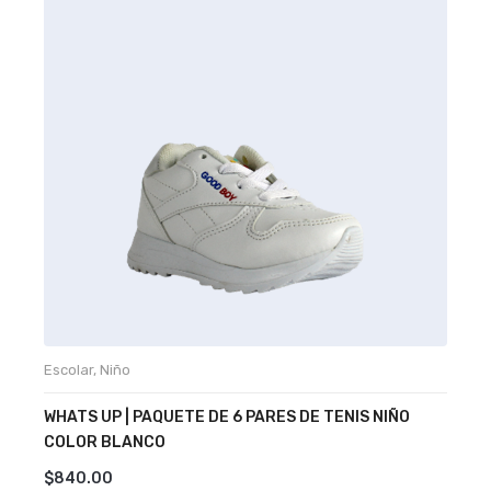
Escolar
,
Niño
E
WHATS UP | PAQUETE DE 6 PARES DE TENIS NIÑO
G
COLOR BLANCO
C
$
840.00
$